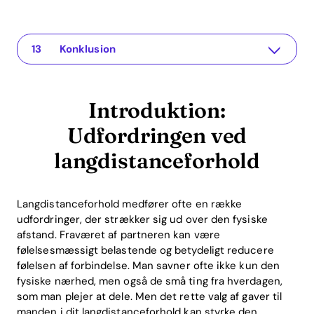
Introduktion: Udfordringen ved langdistanceforhold
The app for your relationship
Kreative gaveidéer til manden i dit langdistanceforhold
1. Personlige breve og beskeder
2. Fælles oplevelser gennem spil
3. Personlige gaver
4. Gavekort til fælles aktiviteter
Hvordan Recoupling-appen kan hjælpe
ROI (Return on Investment) for gave i forhold
Ofte stillede spørgsmål (FAQ)
Hvad er de bedste gaver til langdistanceforhold?
Hvordan kan jeg styrke forbindelsen i et langdistanceforhold?
Konklusion
Introduktion:
Udfordringen ved
langdistanceforhold
Langdistanceforhold medfører ofte en række
udfordringer, der strækker sig ud over den fysiske
afstand. Fraværet af partneren kan være
følelsesmæssigt belastende og betydeligt reducere
følelsen af forbindelse. Man savner ofte ikke kun den
fysiske nærhed, men også de små ting fra hverdagen,
som man plejer at dele. Men det rette valg af gaver til
manden i dit langdistanceforhold kan styrke den