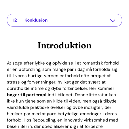
Introduktion
The app for your relationship
Hvorfor bøger til parterapi?
Top bøger til parterapi
Sådan bruger man bøger effektivt
ROI-fordelene ved parterapi
Sådan hjælper Recoupling-appen
Ofte stillede spørgsmål
Hvad er fordelene ved at bruge bøger til parterapi?
Hvor ofte skal par læse bøger til terapi?
Kan Recoupling-appen erstatte bøger til parterapi?
Konklusion
Introduktion
At søge efter lykke og opfyldelse i et romantisk forhold
er en udfordring, som mange par i dag må forholde sig
til. I vores hurtige verden er forhold ofte præget af
stress og forventninger, hvilket gør det svært at
opretholde intime og dybe forbindelser. Her kommer
bøger til parterapi
ind i billedet. Denne litteratur kan
ikke kun tjene som en kilde til viden, men også tilbyde
værdifulde praktiske øvelser og dybe indsigter, der
hjælper par med at gøre betydelige ændringer i deres
forhold. Hos Recoupling, en innovativ virksomhed med
base i Berlin, der specialiserer sig i at forbedre