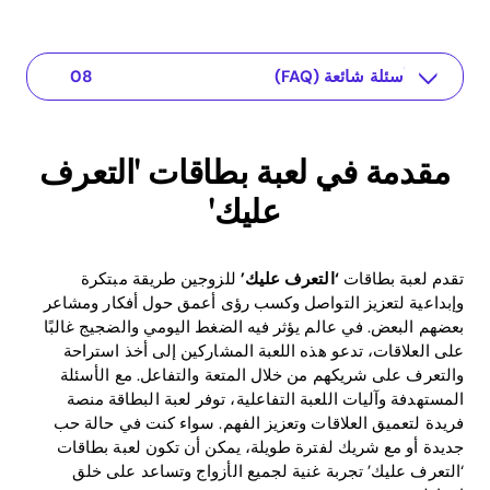
أسئلة شائعة (FAQ)
التطبيق لعلاقتك
فوائد لعبة التعرف
عائدات ألعاب التعرف
دمج الألعاب في العلاقات
مقدمة في لعبة بطاقات 'التعرف عليك'
أمثلة على الأسئلة في لعبة بطاقات 'التعرف عليك'
خاتمة: لماذا يجب على الأزواج اللعب بلعبة بطاقات 'التعرف عليك'
مقدمة في لعبة بطاقات 'التعرف
عليك'
تقدم لعبة بطاقات
‘التعرف عليك’
للزوجين طريقة مبتكرة
وإبداعية لتعزيز التواصل وكسب رؤى أعمق حول أفكار ومشاعر
بعضهم البعض. في عالم يؤثر فيه الضغط اليومي والضجيج غالبًا
على العلاقات، تدعو هذه اللعبة المشاركين إلى أخذ استراحة
والتعرف على شريكهم من خلال المتعة والتفاعل. مع الأسئلة
المستهدفة وآليات اللعبة التفاعلية، توفر لعبة البطاقة منصة
فريدة لتعميق العلاقات وتعزيز الفهم. سواء كنت في حالة حب
جديدة أو مع شريك لفترة طويلة، يمكن أن تكون لعبة بطاقات
‘التعرف عليك’ تجربة غنية لجميع الأزواج وتساعد على خلق