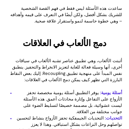
ساعدت هذه الأسئلة ليس فقط في فهم القصة الشخصية
للشريك بشكل أفضل، ولكن أيضًا في التعرف على قيمه وأهدافه
– وهي خطوة حاسمة لنمو واستقرار علاقة صحية.
دمج الألعاب في العلاقات
أثبتت الألعاب، وهي تطبيق عناصر تشبه الألعاب في سياقات
أخرى، أنها وسيلة فعالة للغاية لتعزيز الانخراط والتحفيز. ينطبق
نفس المبدأ على منهجية تطبيق Recoupling. إليك بعض النقاط
البارزة التي تظهر كيف يمكن دمج الألعاب في العلاقات:
أسئلة يومية:
يوفر التطبيق أسئلة يومية مخصصة تحفز
الأزواج على التفاعل وإثارة محادثات أعمق. هذه الأسئلة
ليست عشوائية، بل مصممة خصيصًا لتسليط الضوء على
جوانب مختلفة من العلاقة.
Home
التحديات:
التحديات الجيمفكية تحفز الأزواج بنشاط لتحسين
تواصلهم وحل النزاعات بشكل استباقي. وهذا لا يعزز
Blog