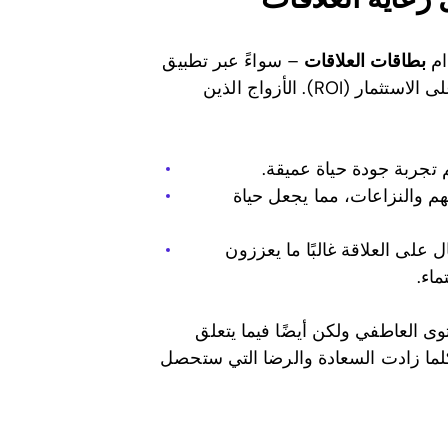
ام
بطاقات العلاقات
– سواءً عبر تطبيق
Recoupling أو بنسخ فعلية – إلى تحقيق فوائد عائد كبير على الاستثمار (ROI). الأزواج الذين
م تجربة جودة حياة عميقة.
م والنزاعات، مما يجعل حياة
 على العلاقة غالبًا ما يعززون
ماء.
وى العاطفي ولكن أيضًا فيما يتعلق
كلما زادت السعادة والرضا التي ستحصل