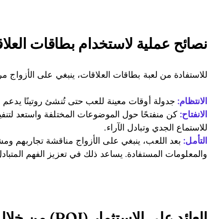
نصائح عملية لاستخدام بطاقات العلا
للاستفادة من لعبة بطاقات العلاقات، ينبغي على الأزواج مراع
الانتظام:
جدولة أوقات معينة للعب حتى تُنشئ روتينًا يدعم الع
الانفتاح:
كن منفتحًا حول الموضوعات المختلفة واستعد لتنفي
للاستماع الجدي وتبادل الآراء.
التأمل:
بعد اللعب، ينبغي على الأزواج مناقشة تجاربهم وم
والمعلومات المستفادة. يساعد ذلك في تعزيز الفهم المتبادل 
العائد على الاستثمار (ROI) من خلال رعاية العلاقات