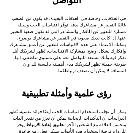
التواصل
في العلاقات، وخاصة في العلاقات البعيدة، قد يكون من الصعب
غالبًا التعبير عن مشاعرك بدقة. توفّر اقتباسات الحب وسيلة
ممتازة للتعبير عن الأفكار والمشاعر التي قد تكون صعبة التعبير
عنها. إذا كانت لديك صعوبة في التعبير عن مشاعرك بوضوح،
يمكنك الاعتماد على هذه الاقتباسات للتعبير عن أعمق مشاعرك
وأفكارك بشكل أوضح. بمشاركة الاقتباسات، تُظهر لشريكك أنك
تفكر فيه وأنك مستعد للتواصل معه على مستوى عاطفي. إنها
طريقة جميلة تظهر لشريكك مدى أهميته بالنسبة لك وأن
Home
المسافة لا يمكن أن تضعف ارتباطكما.
Blog
رؤى علمية وأمثلة تطبيقية
Download
يمكن أن تجلب استخدام اقتباسات الحب أيضًا فوائد نفسية. تُظهر
الدراسات أن التأكيدات الإيجابية يمكن أن تعزز من تقدير الذات
وتحسن العلاقة مع الشخص الآخر.
تطبيق إعادة الارتباط
يوفر
للأزواج فرصة استخدام هذه الأدوات بشكل فعال. مع قاعدة