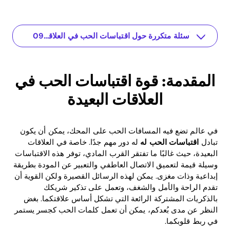
ملخص وخاتمة
رؤى علمية وأمثلة تطبيقية
The app for your relationship
كيف تسهل اقتباسات الحب التواصل
اقتباسات حب فعالة لمناسبات مختلفة
أهمية اقتباسات الحب في العلاقات البعيدة
المقدمة: قوة اقتباسات الحب في العلاقات البعيدة
العائد على الاستثمار من خلال الترابط العاطفي
أسئلة متكررة حول اقتباسات الحب في العلاقات البعيدة
المقدمة: قوة اقتباسات الحب في
العلاقات البعيدة
في عالم تضع فيه المسافات الحب على المحك، يمكن أن يكون
تبادل
اقتباسات الحب له
له دور مهم جدًا. خاصة في العلاقات
البعيدة، حيث غالبًا ما تفتقر القرب المادي، توفر هذه الاقتباسات
وسيلة قيمة لتعميق الاتصال العاطفي والتعبير عن المودة بطريقة
إبداعية وذات مغزى. يمكن لهذه الرسائل القصيرة ولكن القوية أن
تقدم الراحة والأمل والشغف، وتعمل على تذكير شريكك
بالذكريات المشتركة الرائعة التي تشكل أساس علاقتكما. بغض
النظر عن مدى بُعدكم، يمكن أن تعمل كلمات الحب كجسر يستمر
في ربط قلوبكما.