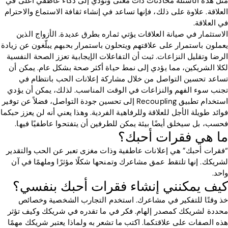
مثل هذه الأسئلة محادثات ذات معنى وتؤدي إلى ذكاء عاطفي أعلى في
العلاقة. علاوة على ذلك، فإنها تساعد في إنشاء ثقافة الاستماع والاحترام
في العلاقة.
الاستثمار في صيانة العلاقات يؤتي ثماره بطرق عديدة. الأزواج الذين
يعملون باستمرار على علاقتهم ويتحلون باستمرار بحبهم يبلّغون عن زيادة
الرضا وتقليل النزاعات. ثبت أن التفاعلات الإيجابية تعزز الصحة النفسية
لكلا الشريكين، مما يؤدي إلى نمط حياة أكثر صحة بشكل عام. يمكن أن
تساعد تحسين التواصل من خلال مشاركة إعلانات الحب بانتظام في
تجنب سوء الفهم والنزاعات في الوقت المناسب. لذلك، يمكن أن يؤدي
استخدام تطبيق Recoupling إلى تحسين جودة التواصل، فضلاً عن توفير
فوائد طويلة الأجل للعلاقة وللرفاهية الفردية. وهذا يعني أنه لن يعزز حبكما
فحسب، بل سيخلق أيضًا بيئة يمكن للطرفين أن يتفتحوا عاطفيًا فيها.
ما هي فقرات أحبك؟
“فقرات أحبك” هي إعلانات عاطفية وذات مغزى تعبر عن الحب والتقدير
لشريكك. إنها تلتقط عمق مشاعرك وتمنحها شكلًا مؤثرًا وملهمًا في آن
واحد.
كيف يمكنني إنشاء فقرات أحبك بنفسي؟
خذ وقتًا للتفكير في مشاعرك. استخدم التجارب الشخصية وخصائص
محددة لشريكك كمصدر إلهام. فكر في ما تقدره في شريكك وكيف تؤثر
هذه الصفات على علاقتكما. اكتب ما تشعر به ولماذا يعتبر شريكك مهمًا