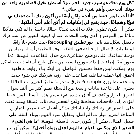
“كل يوم معك هو سبب جديد للحب، ولا أستطيع تخيل قضاء يوم واحد من
دونك. أنت حبي وأهم شيء في حياتي.”
“أنا أحب ليس فقط من أنت، ولكن أيضًا من أكون معك. أنت تجعلينني
قويًا وشجاعًا؛ حبك يفتح لي إمكانيات لم أكن أعلم أنني أملكها.”
يمكن أن يكون تطوير إعلانات الحب تحديًا أحيانًا، خاصةً إذا لم تكن متأكدًا
تمامًا من الموضوع الذي يجب التحدث عنه أو كيفية التعبير عن مشاعرك
بأفضل شكل. هنا يأتي دور
تطبيق Recoupling
حيث يقدم حلاً رائعًا
لمتطلبات الاتصال المختلفة في العلاقة. يوفر التطبيق أسئلة وتمارين
يومية تساعدك على توضيح مشاعرك من خلال التفاعلات اليومية، كما
يطور أيضًا إيماءات إبداعية ورومانسية. من خلال طرح أسئلة ذات صلة كل
يوم، يمكنك ليس فقط تحسين التواصل، بل أيضًا بناء روابط عاطفية
أعمق. إنها عملية تفاعلية تساعدك على رؤية شريكك في ضوء جديد.
يستخدم تطبيق Recoupling طرق مدعومة علميًا لتعزيز بناء العلاقات.
يحتوي على قاعدة بيانات واسعة من الأسئلة تضم أكثر من ألف سؤال
لتعزيز الحوار واكتشاف آفاق جديدة. تم تصميم هذه الأسئلة ليس فقط
لتؤدي إلى ملاحظات سطحية ولكن لتحفيز محادثات عميقة ومساعدتك
على التعبير عن رغباتك واحتياجاتك بشكل أفضل. تم تصميم التمارين
المتاحة لتعزيز مهارات التواصل، وتقليل سوء الفهم، وبناء الثقة. على
سبيل المثال، يمكن أن تكون إحدى الأسئلة اليومية:
“ما هي الشيء
الصغير الذي يمكنني القيام به اليوم لجعل يومك أفضل؟”
يمكن أن تثير