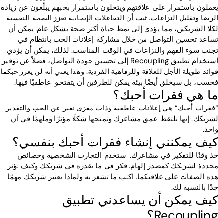
يعملون باستمرار على علاقتهم ويتحلون باستمرار بحبهم يبلّغون عن زيادة
الرضا وتقليل النزاعات. ثبت أن التفاعلات الإيجابية تعزز الصحة النفسية
لكلا الشريكين، مما يؤدي إلى نمط حياة أكثر صحة بشكل عام. يمكن أن
تساعد تحسين التواصل من خلال مشاركة إعلانات الحب بانتظام في
تجنب سوء الفهم والنزاعات في الوقت المناسب. لذلك، يمكن أن يؤدي
استخدام تطبيق Recoupling إلى تحسين جودة التواصل، فضلاً عن توفير
فوائد طويلة الأجل للعلاقة وللرفاهية الفردية. وهذا يعني أنه لن يعزز حبكما
فحسب، بل سيخلق أيضًا بيئة يمكن للطرفين أن يتفتحوا عاطفيًا فيها.
ما هي فقرات أحبك؟
“فقرات أحبك” هي إعلانات عاطفية وذات مغزى تعبر عن الحب والتقدير
لشريكك. إنها تلتقط عمق مشاعرك وتمنحها شكلًا مؤثرًا وملهمًا في آن
واحد.
كيف يمكنني إنشاء فقرات أحبك بنفسي؟
خذ وقتًا للتفكير في مشاعرك. استخدم التجارب الشخصية وخصائص
محددة لشريكك كمصدر إلهام. فكر في ما تقدره في شريكك وكيف تؤثر
هذه الصفات على علاقتكما. اكتب ما تشعر به ولماذا يعتبر شريكك مهمًا
جدًا بالنسبة لك.
كيف يمكن أن يساعدني تطبيق
Recoupling؟