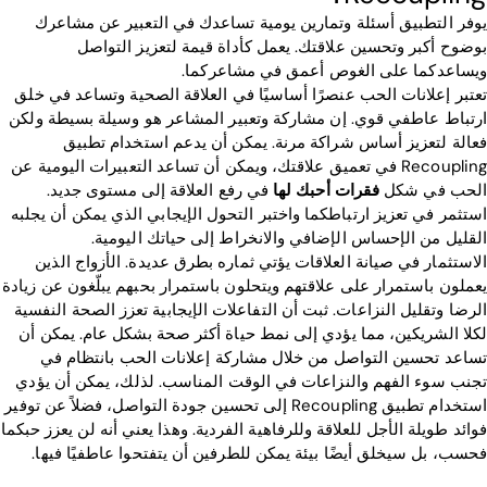
يوفر التطبيق أسئلة وتمارين يومية تساعدك في التعبير عن مشاعرك
بوضوح أكبر وتحسين علاقتك. يعمل كأداة قيمة لتعزيز التواصل
ويساعدكما على الغوص أعمق في مشاعركما.
تعتبر إعلانات الحب عنصرًا أساسيًا في العلاقة الصحية وتساعد في خلق
ارتباط عاطفي قوي. إن مشاركة وتعبير المشاعر هو وسيلة بسيطة ولكن
فعالة لتعزيز أساس شراكة مرنة. يمكن أن يدعم استخدام تطبيق
Recoupling في تعميق علاقتك، ويمكن أن تساعد التعبيرات اليومية عن
الحب في شكل
فقرات أحبك لها
في رفع العلاقة إلى مستوى جديد.
استثمر في تعزيز ارتباطكما واختبر التحول الإيجابي الذي يمكن أن يجلبه
القليل من الإحساس الإضافي والانخراط إلى حياتك اليومية.
الاستثمار في صيانة العلاقات يؤتي ثماره بطرق عديدة. الأزواج الذين
يعملون باستمرار على علاقتهم ويتحلون باستمرار بحبهم يبلّغون عن زيادة
الرضا وتقليل النزاعات. ثبت أن التفاعلات الإيجابية تعزز الصحة النفسية
لكلا الشريكين، مما يؤدي إلى نمط حياة أكثر صحة بشكل عام. يمكن أن
تساعد تحسين التواصل من خلال مشاركة إعلانات الحب بانتظام في
تجنب سوء الفهم والنزاعات في الوقت المناسب. لذلك، يمكن أن يؤدي
استخدام تطبيق Recoupling إلى تحسين جودة التواصل، فضلاً عن توفير
فوائد طويلة الأجل للعلاقة وللرفاهية الفردية. وهذا يعني أنه لن يعزز حبكما
فحسب، بل سيخلق أيضًا بيئة يمكن للطرفين أن يتفتحوا عاطفيًا فيها.