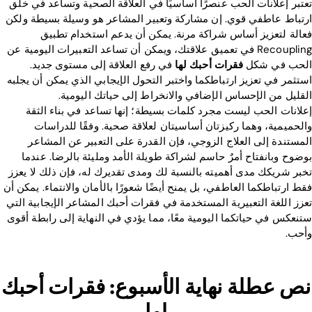
تعتبر إعلانات الحب عنصرًا أساسيًا في العلاقة الصحية وتساعد في خلق
ارتباط عاطفي قوي. إن مشاركة وتعبير المشاعر هو وسيلة بسيطة ولكن
فعالة لتعزيز أساس شراكة مرنة. يمكن أن يدعم استخدام تطبيق
Recoupling في تعميق علاقتك، ويمكن أن تساعد التعبيرات اليومية عن
الحب في شكل
فقرات أحبك لها
في رفع العلاقة إلى مستوى جديد.
استثمر في تعزيز ارتباطكما واختبر التحول الإيجابي الذي يمكن أن يجلبه
القليل من الإحساس الإضافي والانخراط إلى حياتك اليومية.
إعلانات الحب ليست مجرد كلمات بسيطة؛ إنها تساعد في بناء الثقة
والحميمية، وهما ركيزتان أساسيتان لعلاقة صحية. وفقًا للدراسات
المستندة إلى العلاج الزوجي، فإن القدرة على التعبير عن المشاعر
بوضوح وبانفتاح أمرٌ حاسم لشراكة طويلة الأمد ومليئة بالرضا. عندما
تخبر شريكك مدى أهميته بالنسبة لك ومدى تقديرك له، فإن ذلك لا يعزز
فقط ارتباطكما العاطفي، بل يمنح أيضًا شعورًا بالأمان والانتماء. يمكن أن
تعزز اللغة التعبيرية المستخدمة في فقرات أحبك المشاعر الإيجابية التي
ستنعكس في حياتكما اليومية معًا، مما يؤدي في النهاية إلى رابطة أقوى
وأحب.
نص عطلة نهاية الأسبوع: فقرات أحبك
Home
لها