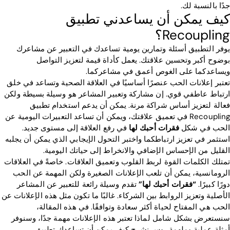
جدًا بالنسبة لك.
كيف يمكن أن يساعدني تطبيق
Recoupling؟
يوفر التطبيق أسئلة وتمارين يومية تساعدك في التعبير عن مشاعرك
بوضوح أكبر وتحسين علاقتك. يعمل كأداة قيمة لتعزيز التواصل
ويساعدكما على الغوص أعمق في مشاعركما.
تعتبر إعلانات الحب عنصرًا أساسيًا في العلاقة الصحية وتساعد في خلق
ارتباط عاطفي قوي. إن مشاركة وتعبير المشاعر هو وسيلة بسيطة ولكن
فعالة لتعزيز أساس شراكة مرنة. يمكن أن يدعم استخدام تطبيق
Recoupling في تعميق علاقتك، ويمكن أن تساعد التعبيرات اليومية عن
الحب في شكل
فقرات أحبك لها
في رفع العلاقة إلى مستوى جديد.
استثمر في تعزيز ارتباطكما واختبر التحول الإيجابي الذي يمكن أن يجلبه
القليل من الإحساس الإضافي والانخراط إلى حياتك اليومية.
تمتلك الكلمات القوة لربط القلوب وتعميق العلاقات. خاصةً في العلاقات
الرومانسية، يمكن أن تلعب الإعلانات الصغيرة ولكن المهمة عن الحب
دورًا كبيرًا.
“فقرات أحبك لها”
تقدم وسيلة رائعة للتعبير عن المشاعر
الأصلية وتعزيز الروابط بين الشركاء. غالبًا ما تكون مثل هذه الإعلانات عن
الحب هي المفتاح لحياة أكثر سعادة وتوافقًا. في هذه المقالة،
سنستعرض بشكل شامل لماذا تعتبر هذه الإعلانات مهمة جدًا، وسنوفر
أمثلة عملية وملهمة، وس نشرح كيف يمكن أن تساعدك تطبيق