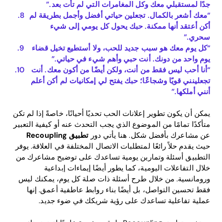
جدًا لمستقبلي معك وكل المغامرات التي لم تأت بعد.”
“معك أشعر بالكمال. تجعلين حياتي أفضل وأجمل بطريقة لم
أكن أعتقد أنها ممكنة. حبك يحول كل يومي إلى شيء
سحري.”
“كل يوم معك هو سبب جديد للحب، ولا أستطيع تخيل قضاء
يوم واحد من دونك. أنت حبي وأهم شيء في حياتي.”
“أنا أحب ليس فقط من أنت، ولكن أيضًا من أكون معك. أنت
تجعلينني قويًا وشجاعًا؛ حبك يفتح لي إمكانيات لم أكن أعلم
أنني أملكها.”
يمكن أن يكون تطوير إعلانات الحب تحديًا أحيانًا، خاصةً إذا لم تكن
متأكدًا تمامًا من الموضوع الذي يجب التحدث عنه أو كيفية التعبير
عن مشاعرك بأفضل شكل. هنا يأتي دور
تطبيق Recoupling
حيث يقدم حلاً رائعًا لمتطلبات الاتصال المختلفة في العلاقة. يوفر
التطبيق أسئلة وتمارين يومية تساعدك على توضيح مشاعرك من
خلال التفاعلات اليومية، كما يطور أيضًا إيماءات إبداعية
ورومانسية. من خلال طرح أسئلة ذات صلة كل يوم، يمكنك ليس
فقط تحسين التواصل، بل أيضًا بناء روابط عاطفية أعمق. إنها
عملية تفاعلية تساعدك على رؤية شريكك في ضوء جديد.