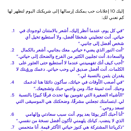
إليك 10 إعلانات حب يمكنك إرسالها إلى شريكتك اليوم لتظهر لها
كم تعني لك:
“في كل يوم، عندما أنظر إليك، أشعر بالامتنان لوجودك في
حياتي. أنت تجعليني شخصًا أفضل، ولا أستطيع تخيل أي
شخص أفضل إلى جانبي.”
“أنت النور الذي يضيء حياتي. معك بجانبي، أشعر بالكمال
والسعادة. أنت تجلبين الكثير من الفرح والضحك إلى حياتي.”
“أحب كيف أنك تفهمينني عندما لا أستطيع حتى العثور على
الكلمات. أنت أفضل صديق لي وحب حياتي. دعمك ورؤيتك لا
يقدران بثمن بالنسبة لي.”
“في أصعب الأوقات في حياتك، سأكون دائمًا هنا لدعمك
وحبك. أنت ثمينة جدًا، ومن واجبي حبك وتشجيعك.”
“الأشياء الصغيرة التي تقومين بها تحدث فرقًا كبيرًا بالنسبة
لي. ابتسامتك تجعلني مشرقًا، وضحكتك هي الموسيقى التي
تسعد روحي.”
“أنا أحبك أكثر يومًا بعد يوم. أنت سبب سعادتي وإلهامي
الذي لا ينضب. كيانك يلهمني لأكون أفضل نسخة من نفسي.”
“ذكرياتنا المشتركة هي كنوز حياتي الأكثر قيمة. أنا متحمس