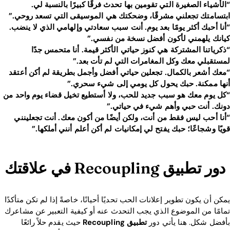
“الأشياء الصغيرة التي تقومين بها تحدث فرقًا كبيرًا بالنسبة لي.
ابتسامتك تجعلني مشرقًا، وضحكتك هي الموسيقى التي تسعد روحي.”
“أنا أحبك أكثر يومًا بعد يوم. أنت سبب سعادتي وإلهامي الذي لا ينضب.
كيانك يلهمني لأكون أفضل نسخة من نفسي.”
“ذكرياتنا المشتركة هي كنوز حياتي الأكثر قيمة. أنا متحمس جدًا
لمستقبلي معك وكل المغامرات التي لم تأت بعد.”
“معك أشعر بالكمال. تجعلين حياتي أفضل وأجمل بطريقة لم أكن أعتقد
أنها ممكنة. حبك يحول كل يومي إلى شيء سحري.”
“كل يوم معك هو سبب جديد للحب، ولا أستطيع تخيل قضاء يوم واحد من
دونك. أنت حبي وأهم شيء في حياتي.”
“أنا أحب ليس فقط من أنت، ولكن أيضًا من أكون معك. أنت تجعلينني
قويًا وشجاعًا؛ حبك يفتح لي إمكانيات لم أكن أعلم أنني أملكها.”
دور تطبيق Recoupling في علاقتك
يمكن أن يكون تطوير إعلانات الحب تحديًا أحيانًا، خاصةً إذا لم تكن متأكدًا
تمامًا من الموضوع الذي يجب التحدث عنه أو كيفية التعبير عن مشاعرك
بأفضل شكل. هنا يأتي دور
تطبيق Recoupling
حيث يقدم حلاً رائعًا