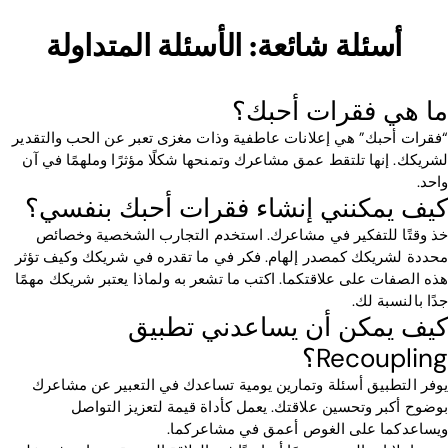
أسئلة شائعة: الأسئلة المتداولة
ما هي فقرات أحبك؟
“فقرات أحبك” هي إعلانات عاطفية وذات مغزى تعبر عن الحب والتقدير
لشريكك. إنها تلتقط عمق مشاعرك وتمنحها شكلًا مؤثرًا وملهمًا في آن
واحد.
كيف يمكنني إنشاء فقرات أحبك بنفسي؟
خذ وقتًا للتفكير في مشاعرك. استخدم التجارب الشخصية وخصائص
محددة لشريكك كمصدر إلهام. فكر في ما تقدره في شريكك وكيف تؤثر
هذه الصفات على علاقتكما. اكتب ما تشعر به ولماذا يعتبر شريكك مهمًا
جدًا بالنسبة لك.
كيف يمكن أن يساعدني تطبيق
Recoupling؟
يوفر التطبيق أسئلة وتمارين يومية تساعدك في التعبير عن مشاعرك
بوضوح أكبر وتحسين علاقتك. يعمل كأداة قيمة لتعزيز التواصل
ويساعدكما على الغوص أعمق في مشاعركما.