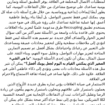
لمتطلبات الاتصال المختلفة في العلاقة. يوفر التطبيق أسئلة وتمارين
يومية تساعدك على توضيح مشاعرك من خلال التفاعلات اليومية، كما
يطور أيضًا إيماءات إبداعية ورومانسية. من خلال طرح أسئلة ذات صلة كل
يوم، يمكنك ليس فقط تحسين التواصل، بل أيضًا بناء روابط عاطفية
أعمق. إنها عملية تفاعلية تساعدك على رؤية شريكك في ضوء جديد.
يستخدم تطبيق Recoupling طرق مدعومة علميًا لتعزيز بناء العلاقات.
يحتوي على قاعدة بيانات واسعة من الأسئلة تضم أكثر من ألف سؤال
لتعزيز الحوار واكتشاف آفاق جديدة. تم تصميم هذه الأسئلة ليس فقط
لتؤدي إلى ملاحظات سطحية ولكن لتحفيز محادثات عميقة ومساعدتك
على التعبير عن رغباتك واحتياجاتك بشكل أفضل. تم تصميم التمارين
المتاحة لتعزيز مهارات التواصل، وتقليل سوء الفهم، وبناء الثقة. على
سبيل المثال، يمكن أن تكون إحدى الأسئلة اليومية:
“ما هي الشيء
الصغير الذي يمكنني القيام به اليوم لجعل يومك أفضل؟”
يمكن أن تثير
مثل هذه الأسئلة محادثات ذات معنى وتؤدي إلى ذكاء عاطفي أعلى في
العلاقة. علاوة على ذلك، فإنها تساعد في إنشاء ثقافة الاستماع والاحترام
في العلاقة.
الاستثمار في صيانة العلاقات يؤتي ثماره بطرق عديدة. الأزواج الذين
يعملون باستمرار على علاقتهم ويتحلون باستمرار بحبهم يبلّغون عن زيادة
الرضا وتقليل النزاعات. ثبت أن التفاعلات الإيجابية تعزز الصحة النفسية
لكلا الشريكين، مما يؤدي إلى نمط حياة أكثر صحة بشكل عام. يمكن أن
تساعد تحسين التواصل من خلال مشاركة إعلانات الحب بانتظام في