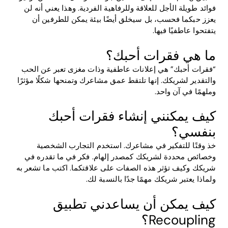
فوائد طويلة الأجل للعلاقة وللرفاهية الفردية. وهذا يعني أنه لن
يعزز حبكما فحسب، بل سيخلق أيضًا بيئة يمكن للطرفين أن
يتفتحوا عاطفيًا فيها.
ما هي فقرات أحبك؟
“فقرات أحبك” هي إعلانات عاطفية وذات مغزى تعبر عن الحب
والتقدير لشريكك. إنها تلتقط عمق مشاعرك وتمنحها شكلًا مؤثرًا
وملهمًا في آن واحد.
كيف يمكنني إنشاء فقرات أحبك
بنفسي؟
خذ وقتًا للتفكير في مشاعرك. استخدم التجارب الشخصية
وخصائص محددة لشريكك كمصدر إلهام. فكر في ما تقدره في
شريكك وكيف تؤثر هذه الصفات على علاقتكما. اكتب ما تشعر به
ولماذا يعتبر شريكك مهمًا جدًا بالنسبة لك.
كيف يمكن أن يساعدني تطبيق
Recoupling؟