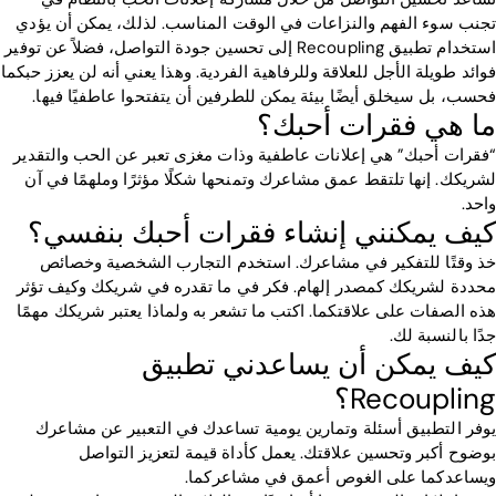
تجنب سوء الفهم والنزاعات في الوقت المناسب. لذلك، يمكن أن يؤدي
استخدام تطبيق Recoupling إلى تحسين جودة التواصل، فضلاً عن توفير
فوائد طويلة الأجل للعلاقة وللرفاهية الفردية. وهذا يعني أنه لن يعزز حبكما
فحسب، بل سيخلق أيضًا بيئة يمكن للطرفين أن يتفتحوا عاطفيًا فيها.
ما هي فقرات أحبك؟
“فقرات أحبك” هي إعلانات عاطفية وذات مغزى تعبر عن الحب والتقدير
لشريكك. إنها تلتقط عمق مشاعرك وتمنحها شكلًا مؤثرًا وملهمًا في آن
واحد.
كيف يمكنني إنشاء فقرات أحبك بنفسي؟
خذ وقتًا للتفكير في مشاعرك. استخدم التجارب الشخصية وخصائص
محددة لشريكك كمصدر إلهام. فكر في ما تقدره في شريكك وكيف تؤثر
هذه الصفات على علاقتكما. اكتب ما تشعر به ولماذا يعتبر شريكك مهمًا
جدًا بالنسبة لك.
كيف يمكن أن يساعدني تطبيق
Recoupling؟
يوفر التطبيق أسئلة وتمارين يومية تساعدك في التعبير عن مشاعرك
بوضوح أكبر وتحسين علاقتك. يعمل كأداة قيمة لتعزيز التواصل
ويساعدكما على الغوص أعمق في مشاعركما.