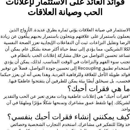
فوائد العائد على الاستثمار لإعلانات
الحب وصيانة العلاقات
الاستثمار في صيانة العلاقات يؤتي ثماره بطرق عديدة. الأزواج الذين
يعملون باستمرار على علاقتهم ويتحلون باستمرار بحبهم يبلّغون عن زيادة
الرضا وتقليل النزاعات. ثبت أن التفاعلات الإيجابية تعزز الصحة النفسية
لكلا الشريكين، مما يؤدي إلى نمط حياة أكثر صحة بشكل عام. يمكن أن
تساعد تحسين التواصل من خلال مشاركة إعلانات الحب بانتظام في
تجنب سوء الفهم والنزاعات في الوقت المناسب. لذلك، يمكن أن يؤدي
استخدام تطبيق Recoupling إلى تحسين جودة التواصل، فضلاً عن توفير
فوائد طويلة الأجل للعلاقة وللرفاهية الفردية. وهذا يعني أنه لن يعزز حبكما
فحسب، بل سيخلق أيضًا بيئة يمكن للطرفين أن يتفتحوا عاطفيًا فيها.
ما هي فقرات أحبك؟
“فقرات أحبك” هي إعلانات عاطفية وذات مغزى تعبر عن الحب والتقدير
لشريكك. إنها تلتقط عمق مشاعرك وتمنحها شكلًا مؤثرًا وملهمًا في آن
واحد.
كيف يمكنني إنشاء فقرات أحبك بنفسي؟
خذ وقتًا للتفكير في مشاعرك. استخدم التجارب الشخصية وخصائص