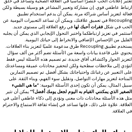
تعتبر إعلانات الحب عنصرًا أساسيًا في العلاقة الصحية وتساعد في خلق
ارتباط عاطفي قوي. إن مشاركة وتعبير المشاعر هو وسيلة بسيطة ولكن
فعالة لتعزيز أساس شراكة مرنة. يمكن أن يدعم استخدام تطبيق
Recoupling في تعميق علاقتك، ويمكن أن تساعد التعبيرات اليومية عن
الحب في شكل
فقرات أحبك لها
في رفع العلاقة إلى مستوى جديد.
استثمر في تعزيز ارتباطكما واختبر التحول الإيجابي الذي يمكن أن يجلبه
القليل من الإحساس الإضافي والانخراط إلى حياتك اليومية.
يستخدم تطبيق Recoupling طرق مدعومة علميًا لتعزيز بناء العلاقات.
يحتوي على قاعدة بيانات واسعة من الأسئلة تضم أكثر من ألف سؤال
لتعزيز الحوار واكتشاف آفاق جديدة. تم تصميم هذه الأسئلة ليس فقط
لتؤدي إلى ملاحظات سطحية ولكن لتحفيز محادثات عميقة ومساعدتك
على التعبير عن رغباتك واحتياجاتك بشكل أفضل. تم تصميم التمارين
المتاحة لتعزيز مهارات التواصل، وتقليل سوء الفهم، وبناء الثقة. على
سبيل المثال، يمكن أن تكون إحدى الأسئلة اليومية:
“ما هي الشيء
الصغير الذي يمكنني القيام به اليوم لجعل يومك أفضل؟”
يمكن أن تثير
مثل هذه الأسئلة محادثات ذات معنى وتؤدي إلى ذكاء عاطفي أعلى في
العلاقة. علاوة على ذلك، فإنها تساعد في إنشاء ثقافة الاستماع والاحترام
في العلاقة.