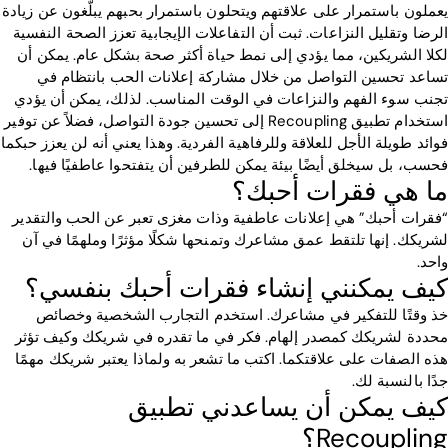
يعملون باستمرار على علاقتهم ويتحلون باستمرار بحبهم يبلّغون عن زيادة
الرضا وتقليل النزاعات. ثبت أن التفاعلات الإيجابية تعزز الصحة النفسية
لكلا الشريكين، مما يؤدي إلى نمط حياة أكثر صحة بشكل عام. يمكن أن
تساعد تحسين التواصل من خلال مشاركة إعلانات الحب بانتظام في
تجنب سوء الفهم والنزاعات في الوقت المناسب. لذلك، يمكن أن يؤدي
استخدام تطبيق Recoupling إلى تحسين جودة التواصل، فضلاً عن توفير
فوائد طويلة الأجل للعلاقة وللرفاهية الفردية. وهذا يعني أنه لن يعزز حبكما
فحسب، بل سيخلق أيضًا بيئة يمكن للطرفين أن يتفتحوا عاطفيًا فيها.
ما هي فقرات أحبك؟
“فقرات أحبك” هي إعلانات عاطفية وذات مغزى تعبر عن الحب والتقدير
لشريكك. إنها تلتقط عمق مشاعرك وتمنحها شكلًا مؤثرًا وملهمًا في آن
واحد.
كيف يمكنني إنشاء فقرات أحبك بنفسي؟
خذ وقتًا للتفكير في مشاعرك. استخدم التجارب الشخصية وخصائص
محددة لشريكك كمصدر إلهام. فكر في ما تقدره في شريكك وكيف تؤثر
هذه الصفات على علاقتكما. اكتب ما تشعر به ولماذا يعتبر شريكك مهمًا
جدًا بالنسبة لك.
كيف يمكن أن يساعدني تطبيق
Recoupling؟