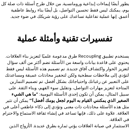
يطور أيضًا إيماءات إبداعية ورومانسية. من خلال طرح أسئلة ذات صلة كل
يوم، يمكنك ليس فقط تحسين التواصل، بل أيضًا بناء روابط عاطفية
أعمق. إنها عملية تفاعلية تساعدك على رؤية شريكك في ضوء جديد.
تفسيرات تقنية وأمثلة عملية
يستخدم تطبيق Recoupling طرق مدعومة علميًا لتعزيز بناء العلاقات.
يحتوي على قاعدة بيانات واسعة من الأسئلة تضم أكثر من ألف سؤال
لتعزيز الحوار واكتشاف آفاق جديدة. تم تصميم هذه الأسئلة ليس فقط
لتؤدي إلى ملاحظات سطحية ولكن لتحفيز محادثات عميقة ومساعدتك
على التعبير عن رغباتك واحتياجاتك بشكل أفضل. تم تصميم التمارين
المتاحة لتعزيز مهارات التواصل، وتقليل سوء الفهم، وبناء الثقة. على
سبيل المثال، يمكن أن تكون إحدى الأسئلة اليومية:
“ما هي الشيء
الصغير الذي يمكنني القيام به اليوم لجعل يومك أفضل؟”
يمكن أن تثير
مثل هذه الأسئلة محادثات ذات معنى وتؤدي إلى ذكاء عاطفي أعلى في
العلاقة. علاوة على ذلك، فإنها تساعد في إنشاء ثقافة الاستماع والاحترام
في العلاقة.
الاستثمار في صيانة العلاقات يؤتي ثماره بطرق عديدة. الأزواج الذين