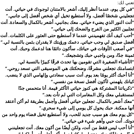
تعني لك:
“في كل يوم، عندما أنظر إليك، أشعر بالامتنان لوجودك في حياتي. أنت
تجعليني شخصًا أفضل، ولا أستطيع تخيل أي شخص أفضل إلى جانبي.”
“أنت النور الذي يضيء حياتي. معك بجانبي، أشعر بالكمال والسعادة. أنت
تجلبين الكثير من الفرح والضحك إلى حياتي.”
“أحب كيف أنك تفهمينني عندما لا أستطيع حتى العثور على الكلمات. أنت
أفضل صديق لي وحب حياتي. دعمك ورؤيتك لا يقدران بثمن بالنسبة لي.”
“في أصعب الأوقات في حياتك، سأكون دائمًا هنا لدعمك وحبك. أنت
ثمينة جدًا، ومن واجبي حبك وتشجيعك.”
“الأشياء الصغيرة التي تقومين بها تحدث فرقًا كبيرًا بالنسبة لي.
ابتسامتك تجعلني مشرقًا، وضحكتك هي الموسيقى التي تسعد روحي.”
“أنا أحبك أكثر يومًا بعد يوم. أنت سبب سعادتي وإلهامي الذي لا ينضب.
كيانك يلهمني لأكون أفضل نسخة من نفسي.”
“ذكرياتنا المشتركة هي كنوز حياتي الأكثر قيمة. أنا متحمس جدًا
لمستقبلي معك وكل المغامرات التي لم تأت بعد.”
“معك أشعر بالكمال. تجعلين حياتي أفضل وأجمل بطريقة لم أكن أعتقد
أنها ممكنة. حبك يحول كل يومي إلى شيء سحري.”
“كل يوم معك هو سبب جديد للحب، ولا أستطيع تخيل قضاء يوم واحد من
دونك. أنت حبي وأهم شيء في حياتي.”
“أنا أحب ليس فقط من أنت، ولكن أيضًا من أكون معك. أنت تجعلينني