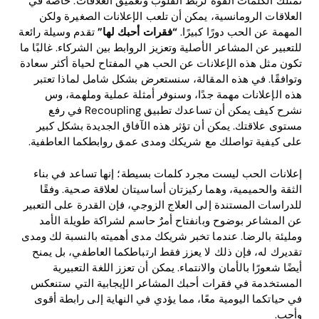
تمتلك الكلمات القوة لربط القلوب وتعميق العلاقات. خاصةً في
العلاقات الرومانسية، يمكن أن تلعب الإعلانات الصغيرة ولكن
المهمة عن الحب دورًا كبيرًا.
“فقرات أحبك لها”
تقدم وسيلة رائعة
للتعبير عن المشاعر الأصلية وتعزيز الروابط بين الشركاء. غالبًا ما
تكون مثل هذه الإعلانات عن الحب هي المفتاح لحياة أكثر سعادة
وتوافقًا. في هذه المقالة، سنستعرض بشكل شامل لماذا تعتبر
هذه الإعلانات مهمة جدًا، وسنوفر أمثلة عملية وملهمة، وس
نشرح كيف يمكن أن تساعدك تطبيق Recoupling في رفع
مستوى علاقتك. يمكن أن تؤثر هذه الآفاق الجديدة بشكل كبير
على كيفية تواصلك مع شريكك ومدى عمق روابطكما العاطفية.
إعلانات الحب ليست مجرد كلمات بسيطة؛ إنها تساعد في بناء
الثقة والحميمية، وهما ركيزتان أساسيتان لعلاقة صحية. وفقًا
للدراسات المستندة إلى العلاج الزوجي، فإن القدرة على التعبير
عن المشاعر بوضوح وبانفتاح أمرٌ حاسم لشراكة طويلة الأمد
ومليئة بالرضا. عندما تخبر شريكك مدى أهميته بالنسبة لك ومدى
تقديرك له، فإن ذلك لا يعزز فقط ارتباطكما العاطفي، بل يمنح
أيضًا شعورًا بالأمان والانتماء. يمكن أن تعزز اللغة التعبيرية
المستخدمة في فقرات أحبك المشاعر الإيجابية التي ستنعكس
في حياتكما اليومية معًا، مما يؤدي في النهاية إلى رابطة أقوى
وأحب.