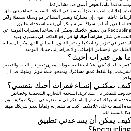
ويساعدكما على الغوص أعمق في مشاعركما.
تعتبر إعلانات الحب عنصرًا أساسيًا في العلاقة الصحية وتساعد في خلق
ارتباط عاطفي قوي. إن مشاركة وتعبير المشاعر هو وسيلة بسيطة ولكن
فعالة لتعزيز أساس شراكة مرنة. يمكن أن يدعم استخدام تطبيق
Recoupling في تعميق علاقتك، ويمكن أن تساعد التعبيرات اليومية عن
الحب في شكل
فقرات أحبك لها
في رفع العلاقة إلى مستوى جديد.
استثمر في تعزيز ارتباطكما واختبر التحول الإيجابي الذي يمكن أن يجلبه
القليل من الإحساس الإضافي والانخراط إلى حياتك اليومية.
ما هي فقرات أحبك؟
“فقرات أحبك” هي إعلانات عاطفية وذات مغزى تعبر عن الحب والتقدير
لشريكك. إنها تلتقط عمق مشاعرك وتمنحها شكلًا مؤثرًا وملهمًا في آن
واحد.
كيف يمكنني إنشاء فقرات أحبك بنفسي؟
خذ وقتًا للتفكير في مشاعرك. استخدم التجارب الشخصية وخصائص
محددة لشريكك كمصدر إلهام. فكر في ما تقدره في شريكك وكيف تؤثر
هذه الصفات على علاقتكما. اكتب ما تشعر به ولماذا يعتبر شريكك مهمًا
جدًا بالنسبة لك.
كيف يمكن أن يساعدني تطبيق
Recoupling؟