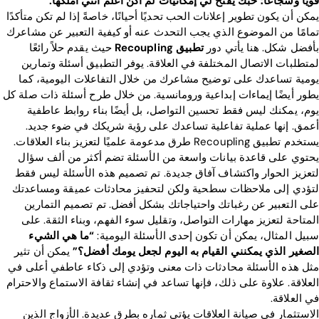
قويًا وشجاعًا؛ حبك يفتح لي إمكانيات لم أكن أعلم أنني أملكها.”
يمكن أن يكون تطوير إعلانات الحب تحديًا أحيانًا، خاصةً إذا لم تكن متأكدًا
تمامًا من الموضوع الذي يجب التحدث عنه أو كيفية التعبير عن مشاعرك
بأفضل شكل. هنا يأتي دور
تطبيق Recoupling
حيث يقدم حلاً رائعًا
لمتطلبات الاتصال المختلفة في العلاقة. يوفر التطبيق أسئلة وتمارين
يومية تساعدك على توضيح مشاعرك من خلال التفاعلات اليومية، كما
يطور أيضًا إيماءات إبداعية ورومانسية. من خلال طرح أسئلة ذات صلة كل
يوم، يمكنك ليس فقط تحسين التواصل، بل أيضًا بناء روابط عاطفية
أعمق. إنها عملية تفاعلية تساعدك على رؤية شريكك في ضوء جديد.
يستخدم تطبيق Recoupling طرق مدعومة علميًا لتعزيز بناء العلاقات.
يحتوي على قاعدة بيانات واسعة من الأسئلة تضم أكثر من ألف سؤال
لتعزيز الحوار واكتشاف آفاق جديدة. تم تصميم هذه الأسئلة ليس فقط
لتؤدي إلى ملاحظات سطحية ولكن لتحفيز محادثات عميقة ومساعدتك
على التعبير عن رغباتك واحتياجاتك بشكل أفضل. تم تصميم التمارين
المتاحة لتعزيز مهارات التواصل، وتقليل سوء الفهم، وبناء الثقة. على
سبيل المثال، يمكن أن تكون إحدى الأسئلة اليومية:
“ما هي الشيء
الصغير الذي يمكنني القيام به اليوم لجعل يومك أفضل؟”
يمكن أن تثير
مثل هذه الأسئلة محادثات ذات معنى وتؤدي إلى ذكاء عاطفي أعلى في
العلاقة. علاوة على ذلك، فإنها تساعد في إنشاء ثقافة الاستماع والاحترام
في العلاقة.
الاستثمار في صيانة العلاقات يؤتي ثماره بطرق عديدة. الأزواج الذين