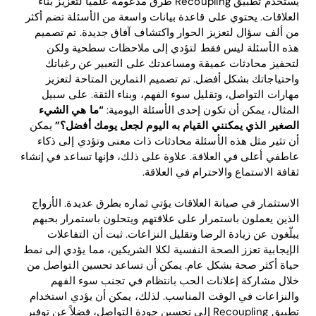
يستخدم تطبيق Recoupling طرق مدعومة علميًا لتعزيز بناء
العلاقات. يحتوي على قاعدة بيانات واسعة من الأسئلة تضم أكثر
من ألف سؤال لتعزيز الحوار واكتشاف آفاق جديدة. تم تصميم
هذه الأسئلة ليس فقط لتؤدي إلى ملاحظات سطحية ولكن
لتحفيز محادثات عميقة ومساعدتك على التعبير عن رغباتك
واحتياجاتك بشكل أفضل. تم تصميم التمارين المتاحة لتعزيز
مهارات التواصل، وتقليل سوء الفهم، وبناء الثقة. على سبيل
المثال، يمكن أن تكون إحدى الأسئلة اليومية:
“ما هي الشيء
الصغير الذي يمكنني القيام به اليوم لجعل يومك أفضل؟”
يمكن
أن تثير مثل هذه الأسئلة محادثات ذات معنى وتؤدي إلى ذكاء
عاطفي أعلى في العلاقة. علاوة على ذلك، فإنها تساعد في إنشاء
ثقافة الاستماع والاحترام في العلاقة.
الاستثمار في صيانة العلاقات يؤتي ثماره بطرق عديدة. الأزواج
الذين يعملون باستمرار على علاقتهم ويتحلون باستمرار بحبهم
يبلّغون عن زيادة الرضا وتقليل النزاعات. ثبت أن التفاعلات
الإيجابية تعزز الصحة النفسية لكلا الشريكين، مما يؤدي إلى نمط
حياة أكثر صحة بشكل عام. يمكن أن تساعد تحسين التواصل من
خلال مشاركة إعلانات الحب بانتظام في تجنب سوء الفهم
والنزاعات في الوقت المناسب. لذلك، يمكن أن يؤدي استخدام
تطبيق Recoupling إلى تحسين جودة التواصل، فضلاً عن توفير