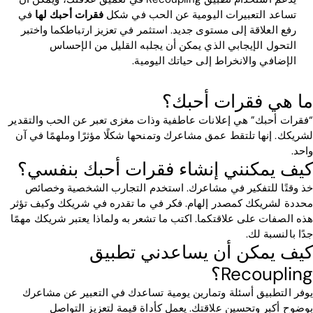
تساعد التعبيرات اليومية عن الحب في شكل
فقرات أحبك لها
في
رفع العلاقة إلى مستوى جديد. استثمر في تعزيز ارتباطكما واختبر
التحول الإيجابي الذي يمكن أن يجلبه القليل من الإحساس
الإضافي والانخراط إلى حياتك اليومية.
ما هي فقرات أحبك؟
“فقرات أحبك” هي إعلانات عاطفية وذات مغزى تعبر عن الحب والتقدير
لشريكك. إنها تلتقط عمق مشاعرك وتمنحها شكلًا مؤثرًا وملهمًا في آن
واحد.
كيف يمكنني إنشاء فقرات أحبك بنفسي؟
خذ وقتًا للتفكير في مشاعرك. استخدم التجارب الشخصية وخصائص
محددة لشريكك كمصدر إلهام. فكر في ما تقدره في شريكك وكيف تؤثر
هذه الصفات على علاقتكما. اكتب ما تشعر به ولماذا يعتبر شريكك مهمًا
جدًا بالنسبة لك.
كيف يمكن أن يساعدني تطبيق
Recoupling؟
يوفر التطبيق أسئلة وتمارين يومية تساعدك في التعبير عن مشاعرك
بوضوح أكبر وتحسين علاقتك. يعمل كأداة قيمة لتعزيز التواصل