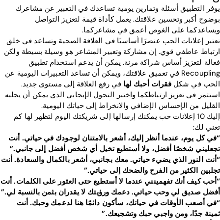
يوفر التطبيق أسئلة وتمارين يومية تساعدك في التعبير عن مشاعرك
بوضوح أكبر وتحسين علاقتك. يعمل كأداة قيمة لتعزيز التواصل
ويساعدكما على الغوص أعمق في مشاعركما.
تعتبر إعلانات الحب عنصرًا أساسيًا في العلاقة الصحية وتساعد في خلق
ارتباط عاطفي قوي. إن مشاركة وتعبير المشاعر هو وسيلة بسيطة ولكن
فعالة لتعزيز أساس شراكة مرنة. يمكن أن يدعم استخدام تطبيق
Recoupling في تعميق علاقتك، ويمكن أن تساعد التعبيرات اليومية عن
الحب في شكل
فقرات أحبك لها
في رفع العلاقة إلى مستوى جديد.
استثمر في تعزيز ارتباطكما واختبر التحول الإيجابي الذي يمكن أن يجلبه
القليل من الإحساس الإضافي والانخراط إلى حياتك اليومية.
إليك 10 إعلانات حب يمكنك إرسالها إلى شريكتك اليوم لتظهر لها كم
تعني لك:
“في كل يوم، عندما أنظر إليك، أشعر بالامتنان لوجودك في حياتي. أنت
تجعليني شخصًا أفضل، ولا أستطيع تخيل أي شخص أفضل إلى جانبي.”
“أنت النور الذي يضيء حياتي. معك بجانبي، أشعر بالكمال والسعادة. أنت
تجلبين الكثير من الفرح والضحك إلى حياتي.”
“أحب كيف أنك تفهمينني عندما لا أستطيع حتى العثور على الكلمات. أنت
أفضل صديق لي وحب حياتي. دعمك ورؤيتك لا يقدران بثمن بالنسبة لي.”
“في أصعب الأوقات في حياتك، سأكون دائمًا هنا لدعمك وحبك. أنت
ثمينة جدًا، ومن واجبي حبك وتشجيعك.”