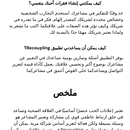
كيف يمكنني إنشاء فقرات أحبك بنفسي؟
خذ وقتًا للتفكير في مشاعرك. استخدم التجارب الشخصية
وخصائص محددة لشريكك كمصدر إلهام. فكر في ما تقدره في
شريكك وكيف تؤثر هذه الصفات على علاقتكما. اكتب ما تشعر به
ولماذا يعتبر شريكك مهمًا جدًا بالنسبة لك.
كيف يمكن أن يساعدني تطبيق Recoupling؟
يوفر التطبيق أسئلة وتمارين يومية تساعدك في التعبير عن
مشاعرك بوضوح أكبر وتحسين علاقتك. يعمل كأداة قيمة لتعزيز
التواصل ويساعدكما على الغوص أعمق في مشاعركما.
ملخص
تعتبر إعلانات الحب عنصرًا أساسيًا في العلاقة الصحية وتساعد
في خلق ارتباط عاطفي قوي. إن مشاركة وتعبير المشاعر هو
وسيلة بسيطة ولكن فعالة لتعزيز أساس شراكة مرنة. يمكن أن
يدعم استخدام تطبيق Recoupling في تعميق علاقتك، ويمكن أن