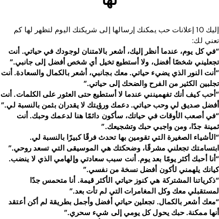
Blog
إليك 10 إعلانات حب يمكنك إرسالها إلى شريكتك اليوم لتظهر لها كم
تعني لك:
Download
“في كل يوم، عندما أنظر إليك، أشعر بالامتنان لوجودك في حياتي. أنت
تجعليني شخصًا أفضل، ولا أستطيع تخيل أي شخص أفضل إلى جانبي.”
“أنت النور الذي يضيء حياتي. معك بجانبي، أشعر بالكمال والسعادة. أنت
تجلبين الكثير من الفرح والضحك إلى حياتي.”
“أحب كيف أنك تفهمينني عندما لا أستطيع حتى العثور على الكلمات. أنت
أفضل صديق لي وحب حياتي. دعمك ورؤيتك لا يقدران بثمن بالنسبة لي.”
“في أصعب الأوقات في حياتك، سأكون دائمًا هنا لدعمك وحبك. أنت
ثمينة جدًا، ومن واجبي حبك وتشجيعك.”
“الأشياء الصغيرة التي تقومين بها تحدث فرقًا كبيرًا بالنسبة لي.
ابتسامتك تجعلني مشرقًا، وضحكتك هي الموسيقى التي تسعد روحي.”
“أنا أحبك أكثر يومًا بعد يوم. أنت سبب سعادتي وإلهامي الذي لا ينضب.
كيانك يلهمني لأكون أفضل نسخة من نفسي.”
“ذكرياتنا المشتركة هي كنوز حياتي الأكثر قيمة. أنا متحمس جدًا
لمستقبلي معك وكل المغامرات التي لم تأت بعد.”
“معك أشعر بالكمال. تجعلين حياتي أفضل وأجمل بطريقة لم أكن أعتقد
أنها ممكنة. حبك يحول كل يومي إلى شيء سحري.”