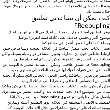
محددة لشريكك كمصدر إلهام. فكر في ما تقدره في شريكك وكيف تؤثر
هذه الصفات على علاقتكما. اكتب ما تشعر به ولماذا يعتبر شريكك مهمًا
جدًا بالنسبة لك.
كيف يمكن أن يساعدني تطبيق
Recoupling؟
يوفر التطبيق أسئلة وتمارين يومية تساعدك في التعبير عن مشاعرك
بوضوح أكبر وتحسين علاقتك. يعمل كأداة قيمة لتعزيز التواصل
ويساعدكما على الغوص أعمق في مشاعركما.
تعتبر إعلانات الحب عنصرًا أساسيًا في العلاقة الصحية وتساعد في خلق
ارتباط عاطفي قوي. إن مشاركة وتعبير المشاعر هو وسيلة بسيطة ولكن
فعالة لتعزيز أساس شراكة مرنة. يمكن أن يدعم استخدام تطبيق
Recoupling في تعميق علاقتك، ويمكن أن تساعد التعبيرات اليومية عن
الحب في شكل
فقرات أحبك لها
في رفع العلاقة إلى مستوى جديد.
استثمر في تعزيز ارتباطكما واختبر التحول الإيجابي الذي يمكن أن يجلبه
القليل من الإحساس الإضافي والانخراط إلى حياتك اليومية.
يمكن أن يكون تطوير إعلانات الحب تحديًا أحيانًا، خاصةً إذا لم تكن متأكدًا
تمامًا من الموضوع الذي يجب التحدث عنه أو كيفية التعبير عن مشاعرك
بأفضل شكل. هنا يأتي دور
تطبيق Recoupling
حيث يقدم حلاً رائعًا
لمتطلبات الاتصال المختلفة في العلاقة. يوفر التطبيق أسئلة وتمارين
يومية تساعدك على توضيح مشاعرك من خلال التفاعلات اليومية، كما