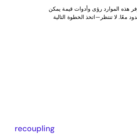
علاقتكما أكثر، فكر في تنزيل تطبيق Recoupling. توفر هذه الموارد رؤى وأدوات قيمة يمكن
د معًا. لا تنتظر—اتخذ الخطوة التالية
recoupling