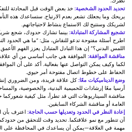
نظرك.
تحديد الحدود الشخصية:
خذ بعض الوقت قبل المحادثة للتفك
يريحك وما يجعلك تشعر بعدم الارتياح. ستساعدك هذه التأ
لشريكك وستتيح لك الاستماع بنشاط لاحتياجاتهم.
تشجيع المشاركة المتبادلة:
بينما تشارك حدودك، شجع شريكك 
اطرح أسئلة مفتوحة تدعو للنقاش، مثل: “ما هي الحدود ال
اللمس البدني؟” إن هذا التبادل المتبادل يعزز الفهم الأعمق
مناقشة الموافقة:
الموافقة هي جانب أساسي من أي علاقة ح
لكما وكيف يمكن التواصل عنها بفعالية. أكد على أن الموا
الحفاظ على خطوط اتصال مفتوحة أمر حيوي.
وضع الديناميكيات معًا:
كل علاقة فريدة، ومن الضروري إنشا
أرسيا معًا إرشادات للحميمية البدنية، والخصوصية، والمسا
مناقشة السيناريوهات التي قد تطرأ، مثل كيفية شعوركما ح
العامة أو مناقشة الشركاء السابقين.
إعادة النظر في الحدود وتعديلها حسب الحاجة:
اعترف بأن ال
أن تتطور مع نمو علاقتكما. تحديد وقت للتحقق من حدودكم
مهمة في العلاقة—يمكن أن يساعدك في المحافظة على التو