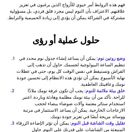
فهم هذه الروابط أمر حيوي للأزواج الذين يرغبون في تعزيز
علاقتهم. الاعتراف بأن النوم ليس مجرد قلق فردي، بل مسؤولية
مشتركة في الشراكة يمكن أن يؤدي إلى زيادة الحميمية والترابط.
حلول عملية أو رؤى
وضع روتين نوم:
يمكن أن يساعد إنشاء جدول نوم محدد في
تنظيم الساعة البيولوجية لجسمك. حاول أن تذهب إلى
الفراش وتستيقظ في نفس الوقت كل يوم، حتى في عطلات
نهاية الأسبوع. يمكن أن تؤدي هذه الانتظام إلى تحسين جودة
نومك وعافيتك العاطفية.
خلق بيئة ملائمة للنوم:
يجب أن تكون غرفة نومك ملاذًا
للراحة. تأكد من أن بيئة نومك مظلمة وهادئة وباردة. اعتبر
Home
استخدام ستائر معتمة وآلات ضوضاء بيضاء لحجب
الازعاجات الخارجية. يمكن أن يساعد الاستثمار في مرتبة
Blog
ووسائد مريحة أيضًا في تعزيز جودة نومك.
تقليل وقت الشاشة قبل النوم:
يمكن أن تؤثر الإضاءة الزرقاء
المنبعثة من الشاشات على قدرتك على النوم. حاول