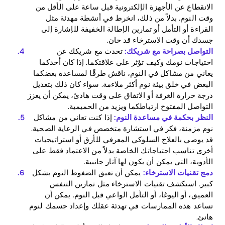
الانقطاع عن الأجهزة الإلكترونية قبل ساعة على الأقل من
Download
وقت النوم. بدلاً من ذلك، انخرط في أنشطة مهدئة مثل
القراءة أو التأمل أو تمارين الإطالة الخفيفة للإشارة إلى
جسدك أن وقت الاسترخاء قد حان.
التواصل بصراحة مع شريكك:
تحدث مع شريكك عن
احتياجات نومك وكيف تؤثر على علاقتكما. إذا كان أحدكما
يعاني من مشاكل في النوم، ناقش طرقًا لمساعدة بعضكما
البعض في خلق بيئة نوم أكثر ملاءمة. سواء كان ذلك بتعديل
درجة حرارة الغرفة أو الاتفاق على وقت هادئ، يمكن أن يعزز
التواصل المفتوح ارتباطكما ويزيد من الحميمية.
النظر بحكمة في مساعدة النوم:
إذا كنت تعاني من مشاكل
نوم مزمنة، فكر في استشارة متخصص في الرعاية الصحية.
قد يوصي بالعلاج السلوكي المعرفي للأرق أو استراتيجيات
أخرى تناسب احتياجاتك الخاصة بدلاً من الاعتماد فقط على
الأدوية، التي يمكن أن يكون لها آثار جانبية.
دمج تقنيات الاسترخاء:
يمكن أن تعيق الضغوط النوم بشكل
كبير. استكشف تقنيات الاسترخاء مثل تمارين التنفس
العميق، أو اليوغا، أو التأمل الواعي قبل النوم. يمكن أن
تساعد هذه الممارسات في تهدئة عقلك وإعداد جسمك لنوم
هانئ.