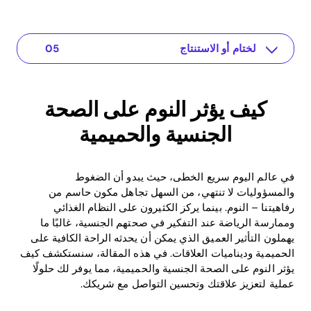
فهم المشكلة
التطبيق لعلاقتك
الختام أو الاستنتاج
حلول عملية أو رؤى
كيف يؤثر النوم على الصحة الجنسية والحميمية
كيف يؤثر النوم على الصحة
الجنسية والحميمية
في عالم اليوم سريع الخطى، حيث يبدو أن الضغوط
والمسؤوليات لا تنتهي، من السهل تجاهل مكون حاسم من
رفاهيتنا – النوم. بينما يركز الكثيرون على النظام الغذائي
وممارسة الرياضة عند التفكير في صحتهم الجنسية، غالبًا ما
يهملون التأثير العميق الذي يمكن أن يحدثه الراحة الكافية على
الحميمية وديناميات العلاقات. في هذه المقالة، سنستكشف كيف
يؤثر النوم على الصحة الجنسية والحميمية، مما يوفر لك حلولًا
عملية لتعزيز علاقتك وتحسين التواصل مع شريكك.