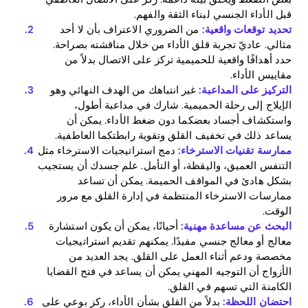
قبل الأداء الجنسي لبناء الثقة والفهم.
تحديد توقعات واقعية:
من الضروري الاعتراف بأن لا أحد
مثالي. عاديّ تجربة قلق الأداء من خلال مناقشته بصراحة.
حدد أهدافًا واقعية للحميمية تركز على الاتصال بدلاً من
مقاييس الأداء.
التركيز على المداعبة:
غير انتباهك من الهدف النهائي وهو
الإيلاج إلى رحلة الحميمية. شارك في مداعبة أطول،
واستكشاف أجساد بعضكما دون ضغط الأداء. يمكن أن
يساعد ذلك في تخفيف القلق وتقوية رابطتكما العاطفية.
Home
ممارسة تقنيات الاسترخاء:
دمج استراتيجيات الاسترخاء مثل
التنفس العميق، واليقظة، أو التأمل. علم جسدك أن يستجيب
Blog
بشكل هادئ في المواقف الحميمة. يمكن أن تساعد
ممارسات الاسترخاء المنتظمة في إدارة القلق مع مرور
الوقت.
البحث عن مساعدة مهنية:
أحيانًا، يمكن أن يكون استشارة
Download
معالج أو معالج جنسي مفيدًا. يمكنهم تقديم استراتيجيات
مخصصة ودعم أثناء العمل على القلق. يجد العديد من
الأزواج أن التوجيه المهني يمكن أن يساعد في فتح القضايا
الكامنة التي تسهم في القلق.
احتضان اللحظة:
بدلاً من القلق بشأن الأداء، ركز بوعي على