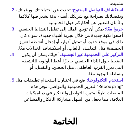
تشتيت.
استكشاف التواصل المفتوح:
تحدث عن احتياجاتك، ورغباتك،
وتفضيلاتك بصراحة مع شريكك. أنشئ بيئة يشعر فيها كلاكما
بالأمان للتعبير عن أفكاركم حول الحميمية.
جربوا معًا:
يمكن أن تؤدي الملل إلى تقليل النشاط الجنسي.
أضفوا نكهة جديدة من خلال تجربة أشياء جديدة، سواء كان
ذلك في موقع جديد، أو تمثيل أدوار، أو إدخال أنشطة لتعزيز
الحميمية مثل التدليك، الألعاب، أو استكشاف الخيالات معًا.
التركيز على الحميمية غير الجنسية:
أحيانًا، يمكن أن يكون
الضغط حول الأداء الجنسي حاجزًا. أعط الأولوية للأنشطة
التي تعزز القرب العاطفي، مثل الحضن، والتقبيل، أو
ببساطة الوجود معًا.
استخدم التكنولوجيا:
ضع في اعتبارك استخدام تطبيقات مثل
“Recoupling” لتعزيز الحميمية والتواصل. توفر هذه
المنصات طرقًا مثيرة للتواصل والتفكير في ديناميكيات
العلاقة، مما يجعل من السهل مشاركة الأفكار والمشاعر.
الخاتمة