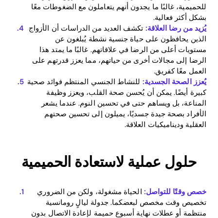
للحميمية، غالبًا ما يجدون أنهم يتعاملون مع الضغوطات معًا
Blog
بشكل أكثر فعالية.
يُزيد من رضا العلاقة:
تكشف العديد من الدراسات أن الأزواج
الذين يحافظون على حياة جنسية نشطة يُبلغون عن
مستويات أعلى من الرضا في علاقاتهم. غالبًا ما يمتد هذا
Download
الرضا إلى مجالات أخرى من حياتهم، مما يعزز قدرتهم على
العمل معًا كفريق.
يُعزز الصحة الجسدية:
للنشاط الجنسي المنتظم فوائد صحية
كبيرة أيضًا. يمكن أن يُحسن صحة القلب، ويعزز وظيفة
المناعة، بل ويساهم حتى في تحسين النوم. عندما يشعر
الأفراد بصحة جيدة جسديًا، يميلون إلى تحسين صحتهم
العقلية وديناميكيات العلاقة.
حلول عملية لاستعادة الحميمية
خصص وقتًا للتواصل:
الحياة مشغولة، ولكن من الضروري
تخصيص وقت مخصص لبعضكما. جدولة ليالٍ رومانسية
منتظمة أو عطلات نهاية أسبوع حميمة لإعادة الاتصال بدون