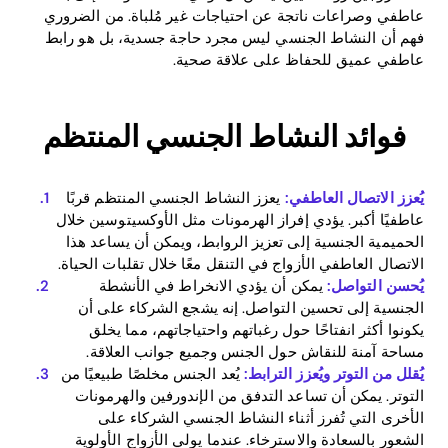
عاطفي وصراعات ناتجة عن احتياجات غير مُلباة. من الضروري
فهم أن النشاط الجنسي ليس مجرد حاجة جسدية، بل هو رابط
عاطفي عميق للحفاظ على علاقة صحية.
فوائد النشاط الجنسي المنتظم
يُعزز الاتصال العاطفي:
يعزز النشاط الجنسي المنتظم قربًا
عاطفيًا أكبر. يؤدي إفراز الهرمونات مثل الأوكسيتوسين خلال
الحميمية الجنسية إلى تعزيز الروابط، ويمكن أن يساعد هذا
الاتصال العاطفي الأزواج في التنقل معًا خلال تقلبات الحياة.
يُحسن التواصل:
يمكن أن يؤدي الانخراط في الأنشطة
الجنسية إلى تحسين التواصل. إنه يشجع الشركاء على أن
يكونوا أكثر انفتاحًا حول رغباتهم واحتياجاتهم، مما يخلق
مساحة آمنة للنقاش حول الجنس وجميع جوانب العلاقة.
يُقلل من التوتر ويُعزز الترابط:
يُعد الجنس مخلصًا طبيعيًا من
التوتر. يمكن أن تساعد التدفق من الإندورفين والهرمونات
الأخرى التي تُفرز أثناء النشاط الجنسي الشركاء على
Home
الشعور بالسعادة والاسترخاء. عندما يولي الأزواج الأولوية