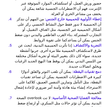
حضور ورش العمل، أو استكشاف الموارد الموثوقة عبر
الإنترنت. فهم أن الاضطرابات الجنسية شائعة يمكن أن
يخفف من مشاعر الخزي أو العزلة.
إعطاء الأولوية للحميمية خارج الجنس:
من المهم أن نتذكر
أن الحميمية لا تدور فقط حول النشاط الجنسي. ركز على
أشكال الحميمية غير الجنسية، مثل العناق، التقبيل، أو
التجارب المشتركة. بناء القرب العاطفي والبدني دون ضغط
الجنس يمكن أن يساعدكما على تقوية الروابط.
التجربة والاكتشاف:
إذا تأثرت الحميمية البدنية، ابحث عن
طرق لاستكشاف الحميمية معًا مرة أخرى. جربوا أنشطة
جديدة، سواء كان ذلك بتغيير البيئة أو تجربة أشكال مختلفة
من اللمس البدني. يمكن أن يوقظ هذا النهج الجديد الرغبات
ويخلق اتصالات جديدة.
دمج تقنيات اليقظة:
يمكن أن تلعب التوتر والقلق أدوارًا
كبيرة في الاضطرابات الجنسية. يمكن أن تساعد تقنيات
اليقظة، مثل التأمل وتمارين التنفس العميق، كلاكما على
الاسترخاء. إنشاء بيئة هادئة وآمنة أمر ضروري لإعادة إشعال
الحميمية.
معالجة القضايا الصحية الأساسية:
لا تت overlook الصحة
البدنية. يمكن أن تؤثر حالات مثل السكري، أو ارتفاع ضغط