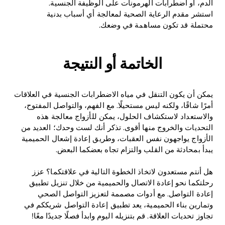
الدم، أو اضطرابات الهرمونات على الوظيفة الجنسية.
استشر مقدم الرعاية الصحية لمعالجة أي أسباب بدنية
محتملة قد تكون مساهمة في وضعك.
الخاتمة أو النتيجة
يمكن أن يكون التنقل في مياه الاضطرابات الجنسية في العلاقات
أمرًا شاقًا، ولكنه ليس مستحيلًا. مع الفهم، والتواصل المفتوح،
والاستعداد لاستكشاف الحلول، يمكن للأزواج معالجة هذه
التحديات والخروج منها أقوى. تذكر أنك لست وحدك؛ العديد من
الأزواج يواجهون نفس العقبات، وطريق إعادة إشعال الحميمية
يبدأ بمحادثة من القلب والتزام تجاه بعضكما البعض.
هل أنتم مستعدون لاتخاذ الخطوة التالية في علاقتكما؟ عزز
رحلتكما نحو إعادة الاتصال والحميمية من خلال تنزيل تطبيق
إعادة التواصل. مع أدوات مصممة لتعزيز التواصل الصحي
وتمارين بناء الحميمية، يعد تطبيق إعادة التواصل شريككم في
تجاوز تحديات العلاقة. قم بتنزيله اليوم وابدأ فصلًا جديدًا معًا!