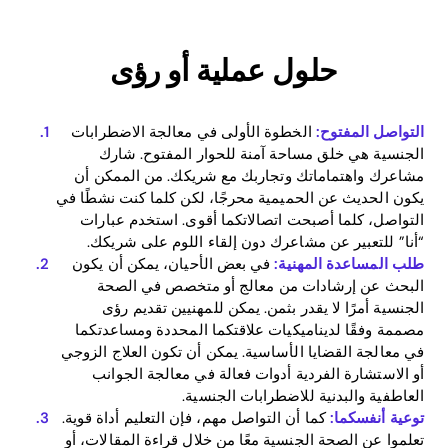
حلول عملية أو رؤى
التواصل المفتوح:
الخطوة الأولى في معالجة الاضطرابات
الجنسية هي خلق مساحة آمنة للحوار المفتوح. شارك
مشاعرك واهتماماتك وتجاربك مع شريكك. من الممكن أن
يكون الحديث عن الحميمية محرجًا، لكن كلما كنت نشطًا في
التواصل، كلما أصبحت اتصالاتكما أقوى. استخدم عبارات
“أنا” للتعبير عن مشاعرك دون إلقاء اللوم على شريكك.
طلب المساعدة المهنية:
في بعض الأحيان، يمكن أن يكون
Home
البحث عن إرشادات من معالج أو متخصص في الصحة
الجنسية أمرًا لا يقدر بثمن. يمكن للمهنيين تقديم رؤى
Blog
مصممة وفقًا لديناميكيات علاقتكما المحددة ومساعدتكما
في معالجة القضايا الأساسية. يمكن أن تكون العلاج الزوجي
أو الاستشارة الفردية أدوات فعالة في معالجة الجوانب
العاطفية والبدنية للاضطرابات الجنسية.
Download
توعية أنفسكما:
كما أن التواصل مهم، فإن التعليم أداة قوية.
تعلموا عن الصحة الجنسية معًا من خلال قراءة المقالات، أو