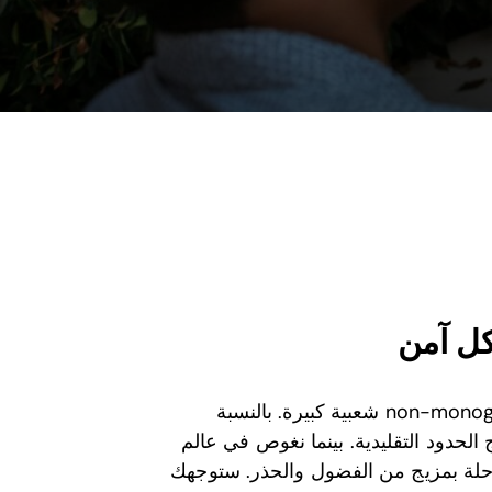
كل آمن
في مشهد العلاقات الإنسانية المتطور اليوم، اكتسبت non-monogamy شعبية كبيرة. بالنسبة
 الحدود التقليدية. بينما نغوص في عالم
رحلة بمزيج من الفضول والحذر. ستوجهك