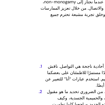
غالبًا ما تعلمنا نماذج العلاقات التقليدية ما يمكن توقعه، لكن عندما نجتاز إلى non-monogamy،
 والاتصال. من خلال تعزيز الممارسات
م وخلق تجربة مشبعة تحترم جميع
 أحادية ناجحة هي التواصل. ناقش
 مستمرًا للاطمئنان على بعضكما
 استخدم عبارات “أنا” للتعبير عن
ضًا.
بل القفز في عالم non-monogamy، من الضروري تحديد ما هو مقبول
، والحميمية الجسدية، وكيف
ه الحدود وراجعها كلما تطورت