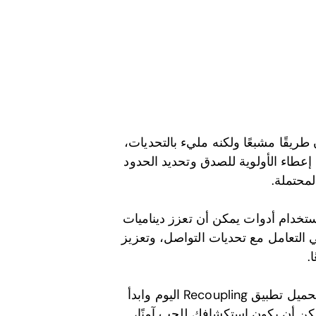
طريقًا مشبعًا ولكنه مليء بالتحديات،
عطاء الأولوية للصدق وتحديد الحدود
محتملة.
non، ضع في اعتبارك استخدام أدوات يمكن أن تعزز ديناميات
Rec لمساعدة الأزواج في التعامل مع تحديات التواصل، وتعزيز
.
اتخذ الخطوة التالية نحو فهم أعمق لديناميات علاقتك. قم بتحميل تطبيق Recoupling اليوم وابدأ
مكن أن يكون استكشافك للحب آمنًا،